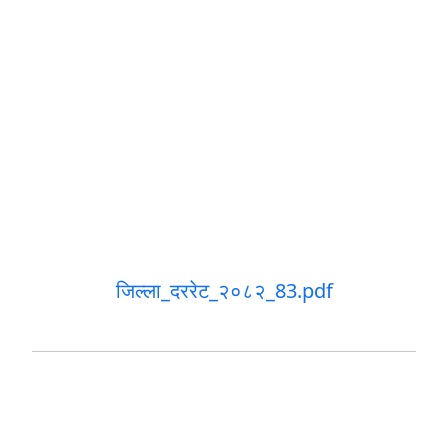
जिल्ला_दररेट_२०८२_83.pdf