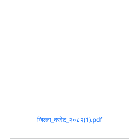
जिल्ला_दररेट_२०८२(1).pdf