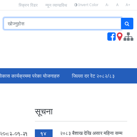
Invert Color
A-
A
A+
स्क्रिन रिडर
न्यून व्यान्डविथ
िकास कार्यक्रममा परेका योजनाहरु
जिल्ला दर रेट २०८२/८३
सूचना
२०८३ बैशाख देखि असार महिना सम्म
2083-01-31
14