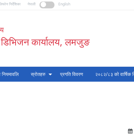
लिफोन निर्देशिका
नेपाली
English
लय
 डिभिजन कार्यालय, लमजुङ
 नियमावलि
स्रोतहरु
प्रगति विवरण
२०८२/८३ को वार्षिक व