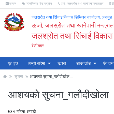
सम्पर्क
प्रतिक्रिया पोष्ट गर्नुहोस्
उर्जा, जलश्रोत तथा खानेपानी मन्त्रालय
टे
जलस्रोत तथा सिंचाइ विकास डिभिजन कार्यालय, लमजुङ
ऊर्जा, जलस्रोत तथा खानेपानी मन्त्रा
जलश्रोत तथा सिंचाई विकास
बेसीशहर
गृह पृष्ठ
हाम्रो बारेमा
सूचना
डाउनलोड
ऐन तथा
सूचना
आशयको सुचना_गलौदीखोल...
आशयको सुचना_गलौदीखोला
2 महिना अगाडी