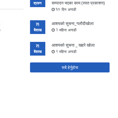
सम्पादन भएका काम (स्वत प्रकाशन)
श्रवण
10 दिन अगाडी
आशयको सुचना_गलौदीखोला
31
बैशाख
2 महिना अगाडी
आशयको सुचना _ खहरे खोला
31
बैशाख
2 महिना अगाडी
सबै हेर्नुहोस